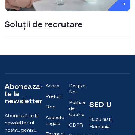
Soluții de recrutare
Aboneaza-
Acasa
Despre
Noi
te la
Preturi
newsletter
Politica
SEDIU
Blog
de
Cookie
Abonează-te la
Aspecte
Bucuresti,
newsletter-ul
Legale
GDPR
Romania
nostru pentru
Termeni